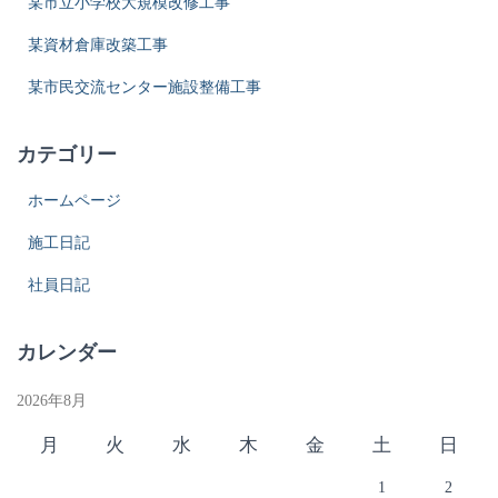
某市立小学校大規模改修工事
某資材倉庫改築工事
某市民交流センター施設整備工事
カテゴリー
ホームページ
施工日記
社員日記
カレンダー
2026年8月
月
火
水
木
金
土
日
1
2