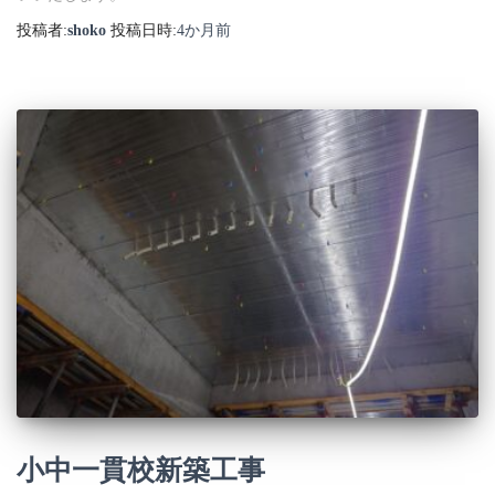
投稿者:
shoko
投稿日時:
4か月
前
小中一貫校新築工事