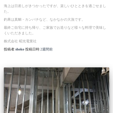
海上は日差しがきつかったですが、楽しいひとときを過ごせまし
た。
釣果は真鯛・カンパチなど、なかなかの大漁です。
最終ご自宅に持ち帰り、ご家族でお造りなど様々な料理で美味し
くいただきました。
株式会社 昭光電業社
投稿者:
shoko
投稿日時:
2週間
前