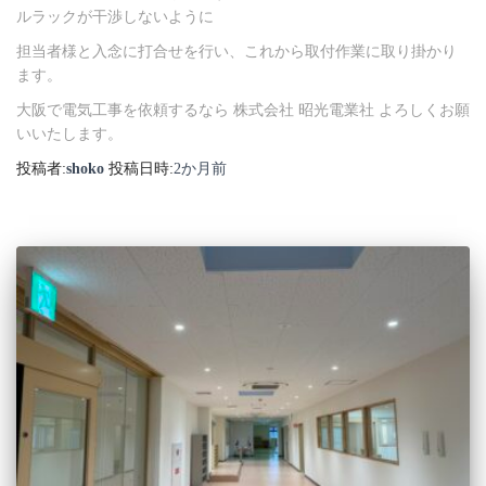
ルラックが干渉しないように
担当者様と入念に打合せを行い、これから取付作業に取り掛かり
ます。
大阪で電気工事を依頼するなら 株式会社 昭光電業社 よろしくお願
いいたします。
投稿者:
shoko
投稿日時:
2か月
前