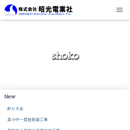
ナ
ビ
ゲ
ー
シ
ョ
ン
shoko
を
切
り
替
え
New
釣り大会
某小中一貫校新築工事