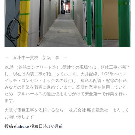
～ 某小中一貫校 新築工事 ～
RC造（鉄筋コンクリート造）3階建ての現場では、躯体工事が完了
し、現在は内装工事が始まっています。天井配線、LGS壁へのス
イッチ・コンセントボックスの取付け、建込み配管・配線の仕込
みなどの作業を着実に進めています。高所作業車を使用している
ため、フルハーネスの適正使用を心がけて安全第一で作業を行い
ます。
大阪で電気工事を依頼するなら 株式会社 昭光電業社 よろしく
お願い致します
投稿者:
shoko
投稿日時:
1か月
前